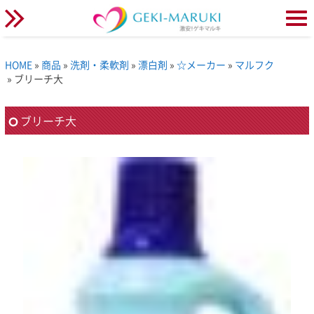
HOME
»
商品
»
洗剤・柔軟剤
»
漂白剤
»
☆メーカー
»
マルフク
» ブリーチ大
ブリーチ大