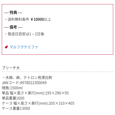
--- 特典 ---
・送料無料条件
￥10000
以上
--- 備考 ---
・発送日目安は1～2日後
マルフクケミファ
ブリーチ大
・木綿、麻、テトロン用漂白剤
JANコード:4978022300049
規格:1500ml
単品 幅×高さ×奥行(mm):195×296×95
単品重量1600
ケース 幅×高さ×奥行(mm):205×310×405
ケース重量13000