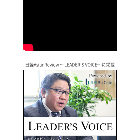
日経AsianReview 〜LEADER'S VOICE〜に掲載