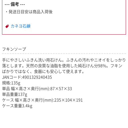
--- 備考 ---
・発送日目安は商品入荷後
カネヨ石鹸
フキンソープ
手にやさしいふきん洗い用石けん。ふきんの汚れやニオイをしっかり
落とします。天然の良質な油脂を使用した純石けん分98%。フキン
ばかりではなく、食器にも安心して使えます。
JANコード:4901329240435
規格:135g
単品 幅×高さ×奥行(mm):87×57×33
単品重量137g
ケース 幅×高さ×奥行(mm):235×104×191
ケース重量3.4kg