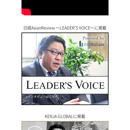
日経AsianReview 〜LEADER'S VOICE〜に掲載
KENJA GLOBALに掲載